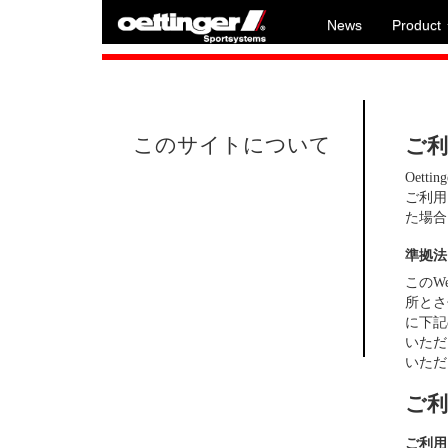
News
Product
このサイトについて
ご利
Oett
ご利用
た場合
準拠法
このW
所とさせ
に下記
いただ
いただ
ご利
ご利用