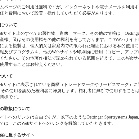
ムページのご利用は無料ですが、インターネットや電子メールを利用す
任と費用において設置・操作していただく必要があります。
について
bサイト上のすべての著作物、肖像、マーク、その他の情報は、Oettinger Spor
産権、又はその使用権その他の権利を有しております。このWebサイ
による複製は、個人的又は家庭内での限られた範囲における私的使用に
報及びプログラムを、他のWebサイトや印刷物に転用（コピー、アッ
ください。その他著作権法で認められている範囲を超えて、このWeb
使用することはお控えください。
ついて
ebサイトに表示されている商標（トレードマークやサービスマーク）に関する権利は、O
anとその使用を認めた権利者に帰属します。権利者に無断で使用するこ
商標です。
の取扱について
トへのリンクは自由ですが、以下のようなOettinger Sportsystems 
ては、このWebサイトへのリンクを解除していただきます。
俗に反するサイト