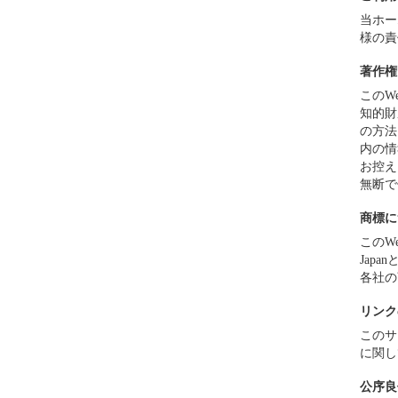
当ホー
様の責
著作権
このWe
知的財
の方法
内の情
お控え
無断で
商標に
このW
Jap
各社の
リンク
このサイ
に関し
公序良