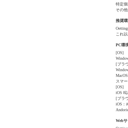
特定個
その他、
推奨環
Oett
これ以
PC環
[OS]
Windo
[ブラ
Window
MacOS
スマー
[OS]
iOS 8
[ブラ
iOS：i
Andori
Web