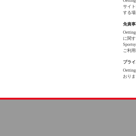
Oett
サイト
する場
免責事
Oett
に関す
Spo
ご利用
プライ
Oett
おりま