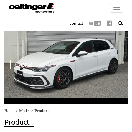
Toggle
navigati
contact
Golf8
Home
>
Model
>
Product
Product