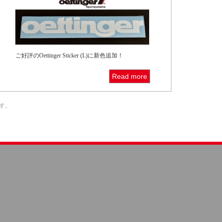
ご好評のOettinger Sticker (L)に新色追加！
Read more
ます。