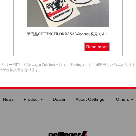
新商品OETTINGER OKRASA Wappenの発売です！
Read more
門「Volkswagen Zubehor(＊)」が「Oettinger」と共同開発した商品となり
会社が総輸入元となります。
News
Product
Dealer
About Oettinger
Others