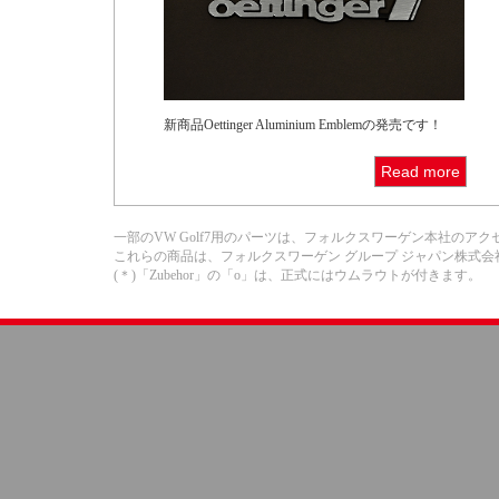
新商品Oettinger Aluminium Emblemの発売です！
Read more
一部のVW Golf7用のパーツは、フォルクスワーゲン本社のアクセサリー部
これらの商品は、フォルクスワーゲン グループ ジャパン株式
(＊)「Zubehor」の「o」は、正式にはウムラウトが付きます。