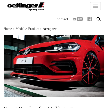
Toggle
navigati
contact
Home
>
Model
>
Product
>
Aeroparts